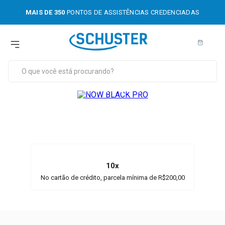
MAIS DE 350
PONTOS DE ASSISTÊNCIAS CREDENCIADAS
mentos
e imagem
sores Odontológicos
e Mão
ns e Jatos
10x
ves
No cartão de crédito, parcela mínima de R$200,00
êmico
dor Apical e Motor Endodôntico