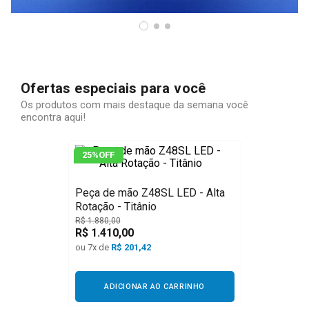
Ofertas especiais para você
Os produtos com mais destaque da semana você
encontra aqui!
25%
OFF
Peça de mão Z48SL LED - Alta
Rotação - Titânio
R$
1
.
880
,
00
R$
1
.
410
,
00
ou
7
x de
R$
201,42
ADICIONAR AO CARRINHO