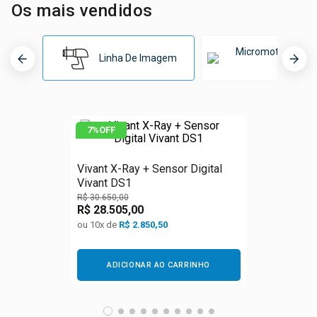
Os mais vendidos
e Vácuo
m Cirúrgico
Micromotor E Peç
Linha De Imagem
Mão
tores
mador
7%
OFF
ios
Vivant X-Ray + Sensor Digital
or
Vivant DS1
R$
30
.
650
,
00
or Elétrico e Peças de Mão
R$
28
.
505
,
00
ou
10
x de
R$
2.850,50
s Ultrassônicas
ADICIONAR AO CARRINHO
imerizadores
 Implante