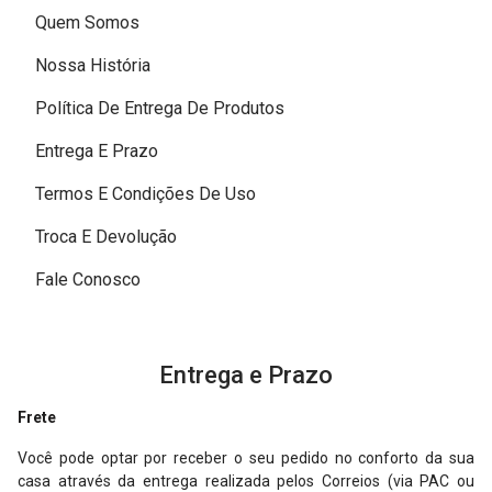
Quem Somos
e Vácuo
Nossa História
m Cirúrgico
Política De Entrega De Produtos
tores
Entrega E Prazo
mador
Termos E Condições De Uso
ios
Troca E Devolução
or
Fale Conosco
or Elétrico e Peças de Mão
s Ultrassônicas
Entrega e Prazo
imerizadores
Frete
Você pode optar por receber o seu pedido no conforto da sua
 Implante
casa através da entrega realizada pelos Correios (via PAC ou