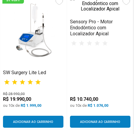
e Vácuo
m Cirúrgico
Sensory Pro - Motor
Endodôntico com
Localizador Apical
tores
mador
ios
SW Surgery Lite Led
or
or Elétrico e Peças de Mão
R$
28
.
990
,
00
R$
19
.
990
,
00
R$
10
.
740
,
00
s Ultrassônicas
ou
10
x de
R$
1.999,00
ou
10
x de
R$
1.074,00
imerizadores
ADICIONAR AO CARRINHO
ADICIONAR AO CARRINHO
 Implante