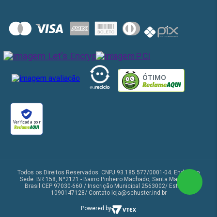
loja@schuster.ind.br
Política de Entrega
Minha Conta
www.schuster.ind.br
Política de Privacidade
Meus Pedidos
Segunda à sexta 8h às 17h30, exceto feriados.
ÓTIMO
Verificada por
Todos os Direitos Reservados. CNPJ 93.185.577/0001-04. Endereço
Sede: BR 158, Nº2121 - Bairro Pinheiro Machado, Santa Maria, RS -
Brasil CEP 97030-660 / Inscrição Municipal 2563002/ Estadual
1090147128/ Contato loja@schuster.ind.br
Powered by