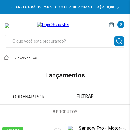
DAS
FRETE GRÁTIS
PARA TODO BRASIL ACIMA DE
R$ 400,00
0
mentos
O que você está procurando?
e imagem
LANÇAMENTOS
sores Odontológicos
e Mão
Lançamentos
ns e Jatos
FILTRAR
ORDENAR POR
ves
8
PRODUTOS
êmico
dor Apical e Motor Endodôntico
31%
OFF