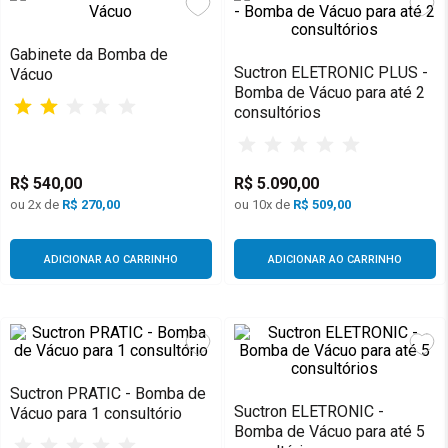
e Vácuo
Gabinete da Bomba de
m Cirúrgico
Suctron ELETRONIC PLUS -
Vácuo
Bomba de Vácuo para até 2
consultórios
tores
mador
R$
540
,
00
R$
5
.
090
,
00
ios
ou
2
x de
R$
270,00
ou
10
x de
R$
509,00
or
ADICIONAR AO CARRINHO
ADICIONAR AO CARRINHO
or Elétrico e Peças de Mão
s Ultrassônicas
imerizadores
Suctron PRATIC - Bomba de
Suctron ELETRONIC -
Vácuo para 1 consultório
 Implante
Bomba de Vácuo para até 5