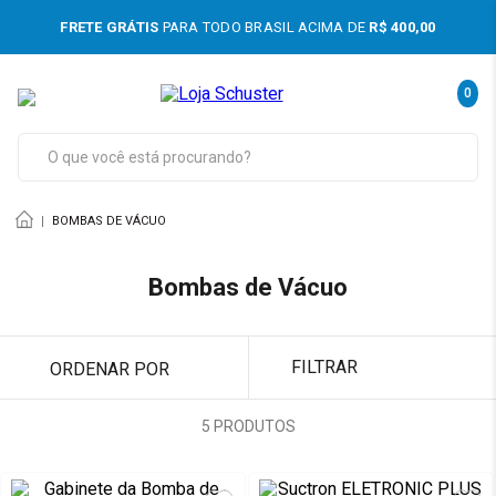
DAS
FRETE GRÁTIS
PARA TODO BRASIL ACIMA DE
R$ 400,00
0
mentos
O que você está procurando?
e imagem
BOMBAS DE VÁCUO
sores Odontológicos
e Mão
Bombas de Vácuo
ns e Jatos
FILTRAR
ORDENAR POR
ves
5
PRODUTOS
êmico
dor Apical e Motor Endodôntico