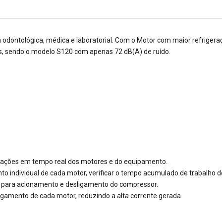
a pausa na sequência de inicialização entre motores e
ajustar as pressões de ar para acionamento e
desligamento do compressor.
ea odontológica, médica e laboratorial. Com o Motor com maior refrig
Inteligente: Controle automático de acionamento e
, sendo o modelo S120 com apenas 72 dB(A) de ruído.
religamento de cada motor, reduzindo a alta corrente
gerada.
Reservatório
Capacidade de 120 litros.
Com tratamento interno e externo antioxidante (pintura
eletrostática).
Possui aberturas laterais, para futuras inspeções.
Reservatório de ar certificado pelo INMETRO (Selo
Compulsório).
ormações em tempo real dos motores e do equipamento.
mento individual de cada motor, verificar o tempo acumulado de trabalho
Motor
 ar para acionamento e desligamento do compressor.
Com 3 motores de 2,0 HP cada (total 6,0 HP e seis
ligamento de cada motor, reduzindo a alta corrente gerada.
cabeçotes).
Modelo de alto torque, com grande rendimento.