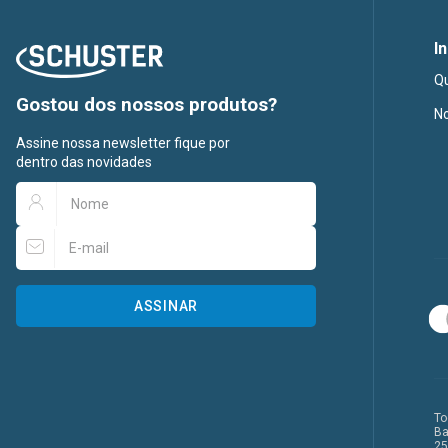
I
Q
Gostou dos nossos produtos?
No
Assine nossa newsletter fique por
dentro das novidades
ASSINAR
To
Ba
25