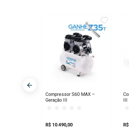
Voltagem
220V
Compressor S60 MAX –
Co
Geração III
III
R$
10
.
490
,
00
R$