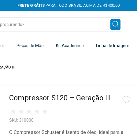
MAIS DE 350
PONTOS DE ASSISTÊNCIAS CREDENCIADAS
rocurando?
dor
Peças de Mão
Kit Acadêmico
Linha de Imagem
AÇÃO III
Compressor S120 – Geração III
SKU:
310000
O Compressor Schuster é isento de óleo, ideal para a