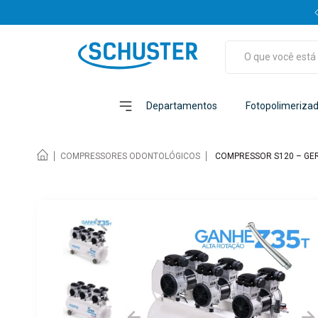
FRETE GRÁTIS
PARA TODO BRASIL ACIMA DE R$400,00
O que você está p
TERMOS MAIS BUSCADOS
1
º
kit acadêmico
Departamentos
Fotopolimeriza
2
º
fotopolimerizador
3
º
ponta ultrassom
COMPRESSORES ODONTOLÓGICOS
COMPRESSOR S120 – GER
4
º
ultrassom
5
º
alta rotação
6
º
autoclave
7
º
bomba vácuo
8
º
vivant
9
º
ângulo
10
º
emitter