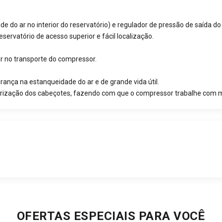
Manômetro para verificar a pressão de saída de ar.
Filtro de ar com drenagem automática (retém a
umidade do ar no interior do reservatório) e regulador
 do ar no interior do reservatório) e regulador de pressão de saída do 
de pressão de saída do ar.
rvatório de acesso superior e fácil localização.
Registro para drenagem da umidade condensada no
reservatório de acesso superior e fácil localização.
ar no transporte do compressor.
Ventoinha de refrigeração nos motores.
Rodízios para transporte. Possuem a função de
rança na estanqueidade do ar e de grande vida útil.
auxiliar no transporte do compressor.
ssurização dos cabeçotes, fazendo com que o compressor trabalhe com 
Filtro de aspiração (entrada de ar no reservatório).
Mangueira dos motores metálica e flexível. Maior
segurança na estanqueidade do ar e de grande vida
útil.
Válvula de alívio (solenoide) cuja função é a
despressurização dos cabeçotes, fazendo com que o
compressor trabalhe com menos esforço.
OFERTAS ESPECIAIS PARA VOCÊ