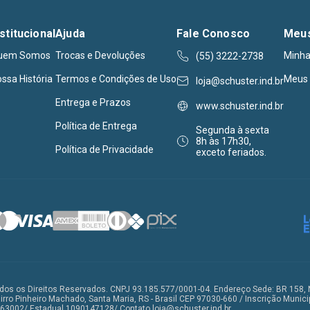
nstitucional
Ajuda
Fale Conosco
Meu
uem Somos
Trocas e Devoluções
Minha
(55) 3222-2738
ssa História
Termos e Condições de Uso
Meus 
loja@schuster.ind.br
Entrega e Prazos
www.schuster.ind.br
Política de Entrega
Segunda à sexta
8h às 17h30,
Política de Privacidade
exceto feriados.
dos os Direitos Reservados. CNPJ 93.185.577/0001-04. Endereço Sede: BR 158, 
irro Pinheiro Machado, Santa Maria, RS - Brasil CEP 97030-660 / Inscrição Munici
63002/ Estadual 1090147128/ Contato loja@schuster.ind.br