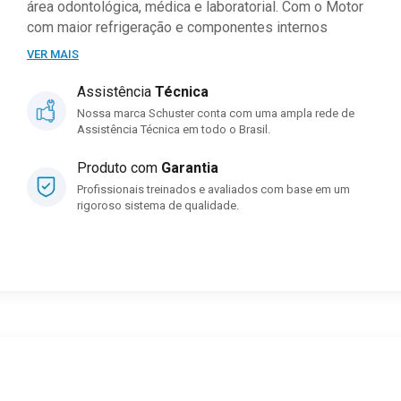
área odontológica, médica e laboratorial. Com o Motor
com maior refrigeração e componentes internos
confeccionados em cerâmica, os compressores
VER MAIS
Schuster são extremamente silenciosos, sendo o
modelo S120 com apenas 72 dB(A) de ruído.
Assistência
Técnica
Nossa marca Schuster conta com uma ampla rede de
Capacidade
Assistência Técnica em todo o Brasil.
7 consultórios com Bomba de Vácuo.
Produto com
Garantia
5 consultórios sem Bomba de Vácuo
Profissionais treinados e avaliados com base em um
rigoroso sistema de qualidade.
*até 2 sugadores simultâneos cada.
Tecnologia
Totalmente isento de óleo. Não necessita lubrificação.
Painel de controle com display digital que exibe
informações em tempo real dos motores e do
equipamento.
Versátil: Permite habilitar ou desabilitar o
funcionamento individual de cada motor, verificar o
tempo acumulado de trabalho dos motores, configurar