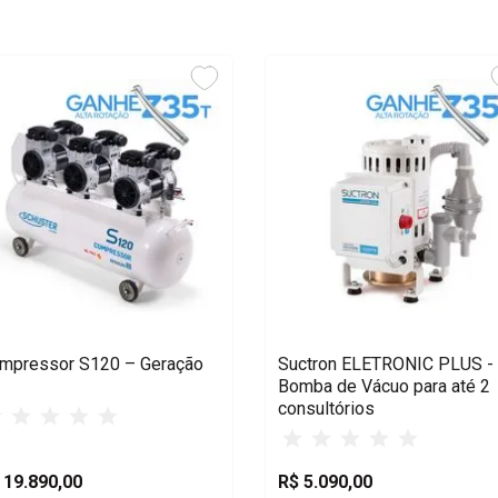
Voltagem
220V
mpressor S120 – Geração
Suctron ELETRONIC PLUS -
Bomba de Vácuo para até 2
consultórios
19
.
890
,
00
R$
5
.
090
,
00