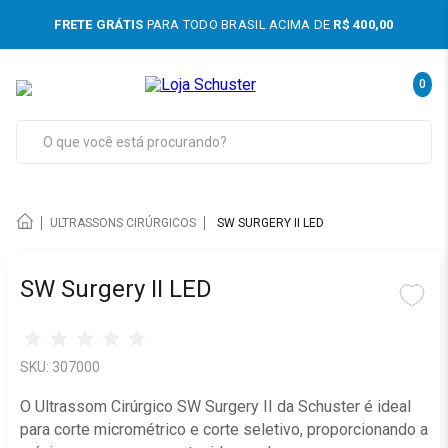
DAS
FRETE GRÁTIS
PARA TODO BRASIL ACIMA DE
R$ 400,00
0
mentos
O que você está procurando?
e imagem
sores Odontológicos
ULTRASSONS CIRÚRGICOS
SW SURGERY II LED
e Mão
SW Surgery II LED
ns e Jatos
ves
SKU:
307000
êmico
O Ultrassom Cirúrgico SW Surgery II da Schuster é ideal
para corte micrométrico e corte seletivo, proporcionando a
dor Apical e Motor Endodôntico