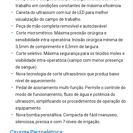
pressão, mesmo que discreta, para que se obtenha o
trabalho em condições constantes de máxima eficiência.
corte, implicando em certo grau de aquecimento, tanto do
Caneta do ultrassom com luz de LED para melhor
osso quanto dos tecidos moles adjacentes. O corte
visualização do campo de trabalho.
piezoelétrico não deve utilizar pressão, pois o excesso
Peça de mão completa removível e autoclavável.
de força sobre o instrumento interrompe a sua atividade
Corte micrométrico. Máxima precisão cirúrgica e
sobre o osso. Deve-se realizar apenas a apreensão firme
sensibilidade intra-operatória. Incisão cirúrgica mínima de
da microserra durante o corte, o que resulta em um
3,5mm de comprimento e 0,5mm de largura.
mínimo aquecimento, diminuindo o risco de osteonecrose,
Corte seletivo. Máxima segurança para os tecidos moles e
garantindo a vitalidade dos osteócitos.
visibilidade intra-operatória (campo com menor presença
Quanto mais suave a pressão da serra piezoelétrica
de sangue).
sobre o osso, mais linear a vibração do instrumento e
Nova tecnologia de corte ultrassônico que produz baixo
melhor o corte.
nível de aquecimento.
Pedal de acionamento multi-função. Permite o controle do
Ultrassom
modo de funcionamento, fluxo de água e potência do
Ajuste eletrônico no display da potência e do fluxo de
ultrassom, simplificando os procedimentos de operação do
irrigação de forma sensível e precisa.
equipamento.
7 níveis de potência de acordo com o corte necessário
Nova bomba peristáltica. Compacta de fácil manuseio,
em procedimentos para todas as diferentes
silenciosa, precisa e com 7 níveis de irrigação.
densidades ósseas.
Cirurgia Piezoelétrica: