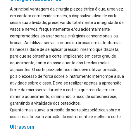
Funções: Óssea, Rino, Rib Surgery e Limpeza.
Tips (Pontas) com vários modelos: Cirurgia óssea,
A principal vantagem da cirurgia piezoelétrica é que, uma vez
Descolamento membrana seio maxilar, Elevação seios
em contato com tecidos moles, o dispositivo ativo de corte
dentais, Periodontia Preparação do implante, Extração e
cessa sua atividade, preservando totalmente a integridade de
Rinoplastia.
vasos e nervos, frequentemente e/ou acidentalmente
comprometidos ao usar serras cirúrgicas convencionais ou
Acessórios que acompanham
brocas. Ao utilizar serras comuns ou brocas em osteotomias,
há necessidade de se aplicar pressão, mesmo que discreta,
01 Peça de mão LED com cabo autoclavável
para que se obtenha o corte, implicando em certo grau de
01 Suporte de apoio da peça de mão
aquecimento, tanto do osso quanto dos tecidos moles
05 Pontas TIP (US1, US1R, US1L, US5, UP4)
adjacentes. O corte piezoelétrico não deve utilizar pressão,
01 Chave torquímetro
pois o excesso de força sobre o instrumento interrompe a sua
04 Conectores do cabo e tubo da bomba peristáltica
atividade sobre o osso. Deve-se realizar apenas a apreensão
04 Conectores da bolsa e tubo da bomba persitáltica
firme da microserra durante o corte, o que resulta em um
01 Estojo de esterilização
mínimo aquecimento, diminuindo o risco de osteonecrose,
01 Suporte do reservatório de líquido
garantindo a vitalidade dos osteócitos.
08 Tubos da bomba peristáltica
Quanto mais suave a pressão da serra piezoelétrica sobre o
01 LED da peça de mão
osso, mais linear a vibração do instrumento e melhor o corte.
01 Cabo de força
01 Case para transporte
Ultrassom
01 Pedal de acionamento