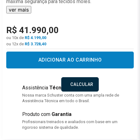
máxima segurança para tecidos moles.
e Vácuo
ver mais
Aplicações na Odontologia
m Cirúrgico
Cirurgias ósseas para implantes dentários
R$
41
.
990
,
00
Cirurgia de levantamento do seio maxilar
tores
ou
10
x de
R$
4.199,00
Cirurgias ortognáticas
ou 12x de
R$
3.728,40
Remoção óssea do maxilar
mador
Osteoplastias
ADICIONAR AO CARRINHO
Osteotomias expansivas
ios
Periodontia cirúrgica
or
Endodontia cirúrgica
Assistência
Técnica
Aplicações na
Medicina
or Elétrico e Peças de Mão
Nossa marca Schuster conta com uma ampla rede de
Assistência Técnica em todo o Brasil.
Cirurgias ortopédicas
s Ultrassônicas
Cirurgias cosméticas
Produto com
Garantia
Neurocirurgias
imerizadores
Profissionais treinados e avaliados com base em um
Cirurgias em otorrinolaringologia
rigoroso sistema de qualidade.
 Implante
Rinoplastia
Remodelamento de costela