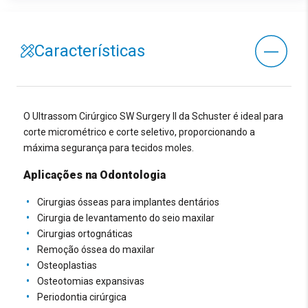
Características
Tecnologia
Transdutor do ultrassom piezoelétrico através de
pastilhas cerâmicas com frequência de 36.000Hz
estabilizado eletronicamente.
O Ultrassom Cirúrgico SW Surgery II da Schuster é ideal para
Tela colorida de 7 polegadas touch screen de alta
corte micrométrico e corte seletivo, proporcionando a
definição.
máxima segurança para tecidos moles.
Possui circuito eletrônico com sintonia automática que
compensa o desgaste das pontas, garantindo assim
Aplicações na Odontologia
um trabalho em condições constantes de máxima
eficiência.
Cirurgias ósseas para implantes dentários
Caneta do ultrassom com luz de LED para melhor
Cirurgia de levantamento do seio maxilar
visualização do campo de trabalho.
Cirurgias ortognáticas
Peça de mão completa removível e autoclavável.
Remoção óssea do maxilar
Corte micrométrico. Máxima precisão cirúrgica e
Osteoplastias
sensibilidade intra-operatória. Incisão cirúrgica mínima
Osteotomias expansivas
de 3,5mm de comprimento e 0,5mm de largura.
Periodontia cirúrgica