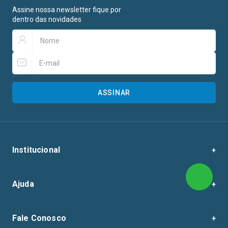
Assine nossa newsletter fique por
dentro das novidades
ASSINAR
Institucional
+
Quem Somos
Ajuda
+
Nossa História
Trocas e Devoluções
Fale Conosco
+
Termos e Condições de Uso