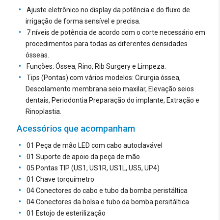
Ajuste eletrônico no display da potência e do fluxo de
01 Suporte das pontas TIP
irrigação de forma sensível e precisa.
01 Chave de fenda Phillips
7 níveis de potência de acordo com o corte necessário em
01 Tampão de silicone
procedimentos para todas as diferentes densidades
ósseas.
Funções: Óssea, Rino, Rib Surgery e Limpeza.
Tips (Pontas) com vários modelos: Cirurgia óssea,
Descolamento membrana seio maxilar, Elevação seios
dentais, Periodontia Preparação do implante, Extração e
Rinoplastia.
Acessórios que acompanham
01 Peça de mão LED com cabo autoclavável
01 Suporte de apoio da peça de mão
05 Pontas TIP (US1, US1R, US1L, US5, UP4)
01 Chave torquímetro
04 Conectores do cabo e tubo da bomba peristáltica
04 Conectores da bolsa e tubo da bomba persitáltica
01 Estojo de esterilização